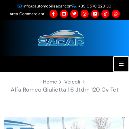
info@automobilisacar.com
+39 0578 228130
18 Foto
Area Commercianti
Home
Veicoli
Alfa Romeo Giulietta 1.6 Jtdm 120 Cv Tct