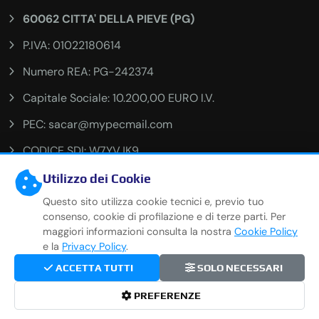
60062 CITTA' DELLA PIEVE (PG)
P.IVA: 01022180614
Numero REA: PG-242374
Capitale Sociale: 10.200,00 EURO I.V.
PEC: sacar@mypecmail.com
CODICE SDI: W7YVJK9
Utilizzo dei Cookie
Questo sito utilizza cookie tecnici e, previo tuo
consenso, cookie di profilazione e di terze parti. Per
Soggetto alla vigilanza dell'IVASS e iscritto al Registro
Unico degli Intermediari Assicurativi al numero
maggiori informazioni consulta la nostra
Cookie Policy
E000302143, https://servizi.ivass.it/RuirPubblica/ . Per
e la
Privacy Policy
.
reclami in ambito assicurativo:
reclami@automobilisacar.com
ACCETTA TUTTI
SOLO NECESSARI
PREFERENZE
Copyright
2026
SACAR SRL
. Tutti i diritti riservati. |